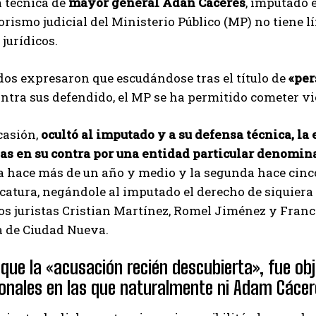
a técnica de
mayor general Adán Cáceres
, imputado 
rorismo judicial del Ministerio Público (MP) no tiene lí
 jurídicos.
os expresaron que escudándose tras el título de
«per
ntra sus defendido, el MP se ha permitido cometer vio
casión,
ocultó al imputado y a su defensa técnica, la
as en su contra por una entidad particular denomina
 hace más de un año y medio y la segunda hace cinco
icatura, negándole al imputado el derecho de siquiera 
os juristas Cristian Martínez, Romel Jiménez y Franci
a de Ciudad Nueva.
que la «acusación recién descubierta», fue obj
cionales en las que naturalmente ni Adam Cáce