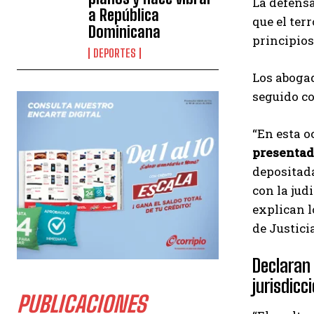
La defens
a República
que el ter
Dominicana
principios
DEPORTES
Los abogad
seguido co
“En esta o
presentad
depositada
con la jud
explican l
de Justici
Declaran 
jurisdic
PUBLICACIONES