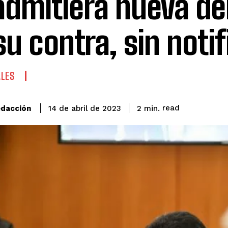
admitiera nueva d
su contra, sin noti
ALES
read
dacción
2
min.
14 de abril de 2023