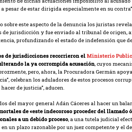
miento de dichas actuaciones imposibilitó al acusado 
 a pesar de estar dirigida especialmente en su contra”
sobre este aspecto de la denuncia los juristas revel
 de jurisdicción y fue enviado al tribunal de origen,
tencia, profundizando el estado de indefensión que de
s de jurisdicciones recorrieron el
Ministerio Publi
ulterando la ya corrompida acusación
, cuyos mecan
ferozmente, pero, ahora, la Procuradora Germán apoy
icia”, celebran los aduladores de estos procesos corru
hacer de justicia”, aducen.
os del mayor general Adán Cáceres al hacer un balan
mortales de «este indecoroso proceder del llamado ó
ionales a un debido proceso
, a una tutela judicial efe
en un plazo razonable por un juez competente y el de