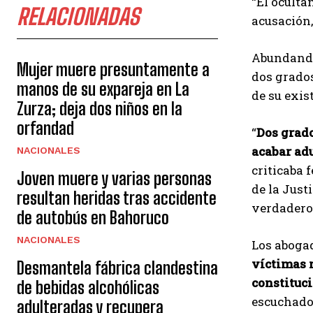
“El oculta
RELACIONADAS
acusación,
Abundando 
Mujer muere presuntamente a
dos grados
manos de su expareja en La
de su exis
Zurza; deja dos niños en la
orfandad
“
Dos grado
acabar ad
NACIONALES
criticaba 
Joven muere y varias personas
de la Just
resultan heridas tras accidente
verdadero 
de autobús en Bahoruco
NACIONALES
Los abogad
víctimas 
Desmantela fábrica clandestina
constituc
de bebidas alcohólicas
escuchado 
adulteradas y recupera