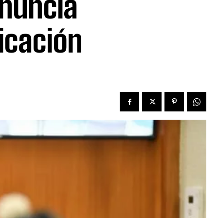
enuncia
ficación