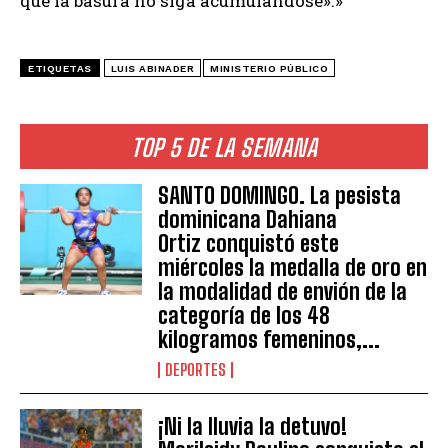
que la basura no siga acumulándose».»
ETIQUETAS
LUIS ABINADER
MINISTERIO PÚBLICO
TOP 5 DE LA SEMANA
SANTO DOMINGO. La pesista
dominicana Dahiana
Ortiz conquistó este
miércoles la medalla de oro en
la modalidad de envión de la
categoría de los 48
kilogramos femeninos,...
DEPORTES
¡Ni la lluvia la detuvo!