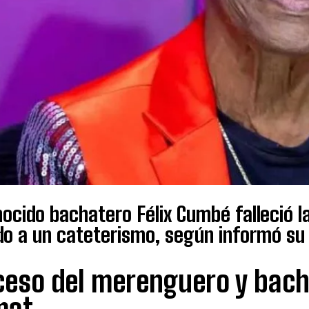
nocido bachatero Félix Cumbé falleció 
o a un cateterismo, según informó su hi
ceso del merenguero y bach