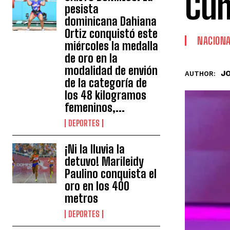
Cu
pesista
dominicana Dahiana
Ortiz conquistó este
NACION
miércoles la medalla
de oro en la
modalidad de envión
J
AUTHOR:
de la categoría de
los 48 kilogramos
femeninos,...
DEPORTES
¡Ni la lluvia la
detuvo! Marileidy
Paulino conquista el
oro en los 400
metros
DEPORTES