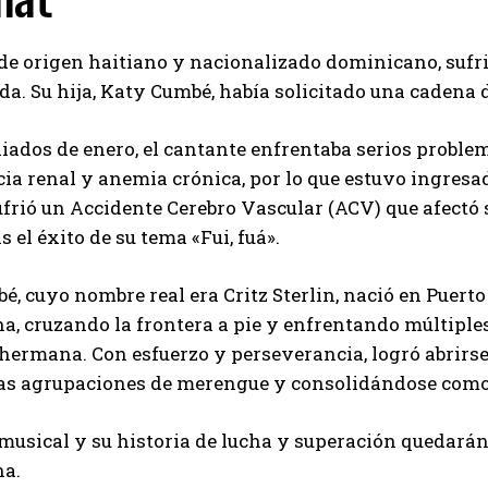
mat
, de origen haitiano y nacionalizado dominicano, sufr
ida. Su hija, Katy Cumbé, había solicitado una cadena 
ados de enero, el cantante enfrentaba serios problema
cia renal y anemia crónica, por lo que estuvo ingres
ufrió un Accidente Cerebro Vascular (ACV) que afectó 
s el éxito de su tema «Fui, fuá».
é, cuyo nombre real era Critz Sterlin, nació en Puerto
, cruzando la frontera a pie y enfrentando múltiples
 hermana. Con esfuerzo y perseverancia, logró abrirs
as agrupaciones de merengue y consolidándose como u
musical y su historia de lucha y superación quedarán
a.