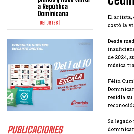
Cedi
a República
Dominicana
El artista
DEPORTES
costó la v
Desde medi
insuficien
de 2024, s
música tra
Félix Cumb
Dominicana
residía su
reconocid
Su legado 
PUBLICACIONES
dominican