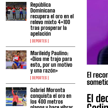
República
Dominicana
recupera el oro en el
relevo mixto 4×100
tras prosperar la
apelación
DEPORTES
Marileidy Paulino:
«Dios me trajo para
esto, por un motivo
y una razón»
El reco
DEPORTES
sometid
Gabriel Moronta
El de
conquista el oro en
los 400 metros
planos y hace vibrar