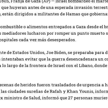
S, Franja de Gaza (AP) — Israel bombardeó el martes
 que huyeran antes de una esperada invasión terrest
, están dirigidos a militantes de Hamas que gobiernan 
combustible o alimentos entregados a Gaza desde el b
s mediadores lucharon por romper un punto muerto sob
ospitales cada vez más desesperados.
nte de Estados Unidos, Joe Biden, se preparaba para di
intentaban evitar que la guerra desencadenara un con
a lo largo de la frontera de Israel con el Líbano, don
ecenas de heridos fueron trasladados de urgencia a h
 las ciudades sureñas de Rafah y Khan Younis, infor
x ministro de Salud, informó que 27 personas murier