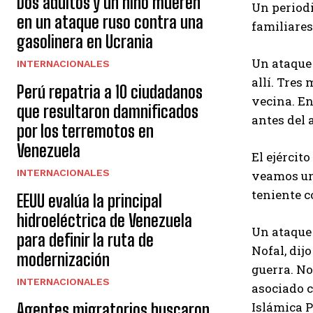
Dos adultos y un niño mueren
Un periodi
en un ataque ruso contra una
familiares
gasolinera en Ucrania
Un ataque 
INTERNACIONALES
allí. Tres
Perú repatria a 10 ciudadanos
vecina. En
que resultaron damnificados
antes del 
por los terremotos en
Venezuela
El ejércit
INTERNACIONALES
veamos un
teniente c
EEUU evalúa la principal
hidroeléctrica de Venezuela
Un ataque
para definir la ruta de
Nofal, dij
modernización
guerra. No
INTERNACIONALES
asociado c
Islámica P
Agentes migratorios buscaron