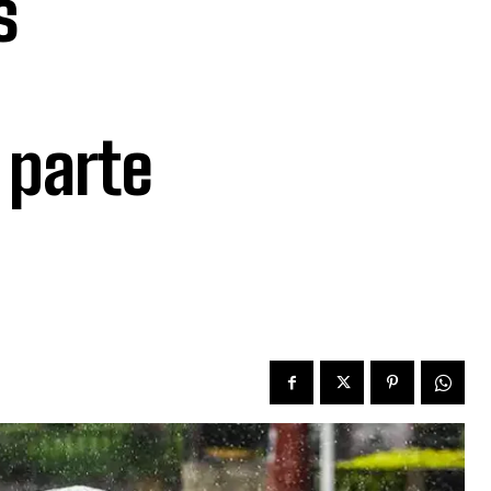
s
 parte