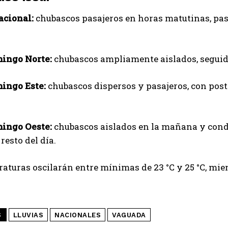
acional:
chubascos pasajeros en horas matutinas, pas
ingo Norte:
chubascos ampliamente aislados, seguido
ingo Este:
chubascos dispersos y pasajeros, con pos
ingo Oeste:
chubascos aislados en la mañana y cond
resto del día.
aturas oscilarán entre mínimas de 23 °C y 25 °C, mie
S
LLUVIAS
NACIONALES
VAGUADA