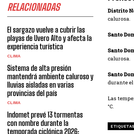
RELACIONADAS
Distrito N
calurosa.
El sargazo vuelve a cubrir las
Santo Dom
playas de Uvero Alto y afecta la
experiencia turística
Santo Dom
CLIMA
calurosa.
Sistema de alta presión
Santo Dom
mantendrá ambiente caluroso y
durante el 
lluvias aisladas en varias
provincias del país
Las temper
CLIMA
°C.
Indomet prevé 13 tormentas
con nombre durante la
ETIQUETA
temporada ciclónica 2026;