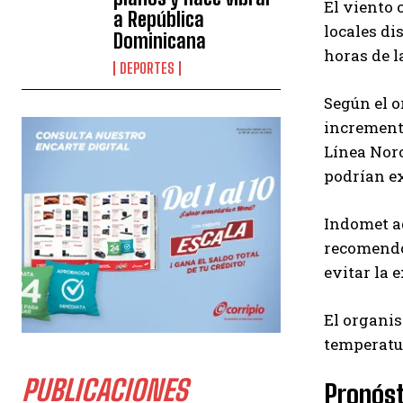
El viento 
a República
locales di
Dominicana
horas de l
DEPORTES
Según el o
incremento
Línea Noro
podrían ex
Indomet ad
recomendó 
evitar la 
El organis
temperatu
PUBLICACIONES
Pronóst