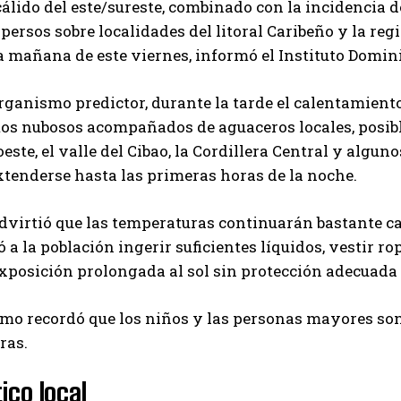
cálido del este/sureste, combinado con la incidencia
spersos sobre localidades del litoral Caribeño y la r
a mañana de este viernes, informó el Instituto Domi
rganismo predictor, durante la tarde el calentamiento
s nubosos acompañados de aguaceros locales, posible
este, el valle del Cibao, la Cordillera Central y algun
tenderse hasta las primeras horas de la noche.
virtió que las temperaturas continuarán bastante calu
a la población ingerir suficientes líquidos, vestir ro
exposición prolongada al sol sin protección adecuada
mo recordó que los niños y las personas mayores son
ras.
ico local