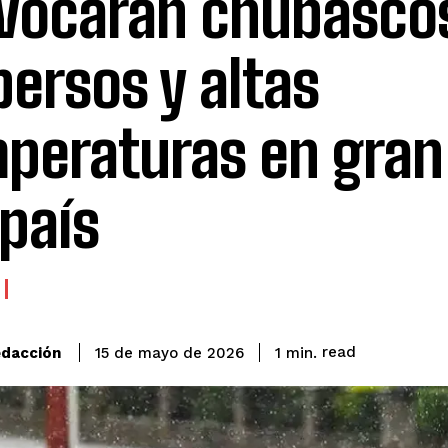
vocarán chubasco
persos y altas
peraturas en gran
 país
read
dacción
1
min.
15 de mayo de 2026