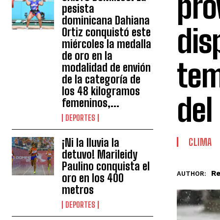
pro
pesista
dominicana Dahiana
dis
Ortiz conquistó este
miércoles la medalla
de oro en la
tem
modalidad de envión
de la categoría de
los 48 kilogramos
del
femeninos,...
DEPORTES
¡Ni la lluvia la
CLIMA
detuvo! Marileidy
Paulino conquista el
Re
AUTHOR:
oro en los 400
metros
DEPORTES