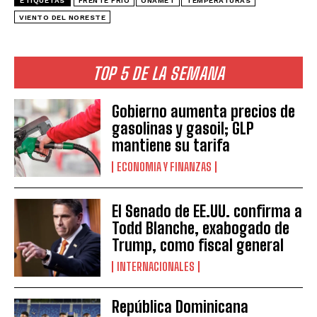
ETIQUETAS
FRENTE FRÍO
ONAMET
TEMPERATURAS
VIENTO DEL NORESTE
TOP 5 DE LA SEMANA
Gobierno aumenta precios de
gasolinas y gasoil; GLP
mantiene su tarifa
ECONOMIA Y FINANZAS
El Senado de EE.UU. confirma a
Todd Blanche, exabogado de
Trump, como fiscal general
INTERNACIONALES
República Dominicana