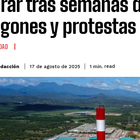
rar tras semanas 
gones y protestas
DAD
read
dacción
1
min.
17 de agosto de 2025