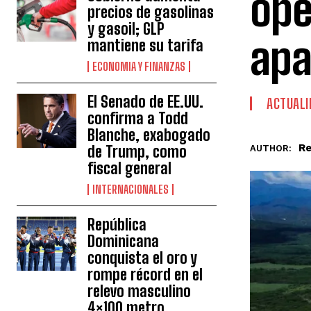
ope
precios de gasolinas
y gasoil; GLP
apa
mantiene su tarifa
ECONOMIA Y FINANZAS
El Senado de EE.UU.
ACTUALI
confirma a Todd
Blanche, exabogado
Re
de Trump, como
AUTHOR:
fiscal general
INTERNACIONALES
República
Dominicana
conquista el oro y
rompe récord en el
relevo masculino
4×100 metro