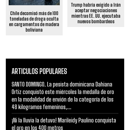
Trump habría exigido a Irán
aceptar negociaciones
Chile decomisó más de 100
mientras EE. UU. ejecutaba
toneladas de droga oculta
nuevos bombardeos
en cargamentos de madera
boliviana
ARTICULOS POPULARES
SANTO DOMINGO. La pesista dominicana Dahiana
Ortiz conquistó este miércoles la medalla de oro
en la modalidad de envión de la categoría de los
48 kilogramos femeninos,...
¡Ni la lluvia la detuvo! Marileidy Paulino conquista
el oro en los 400 metros