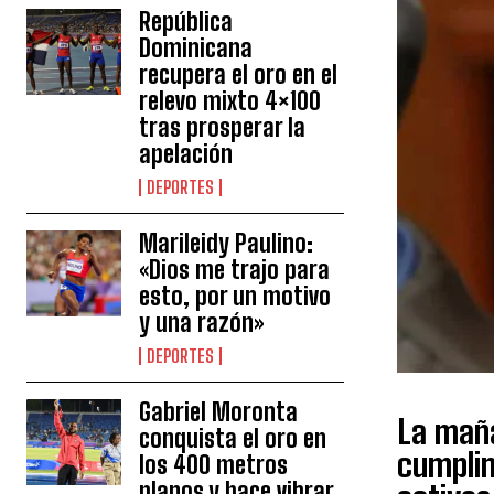
República
Dominicana
recupera el oro en el
relevo mixto 4×100
tras prosperar la
apelación
DEPORTES
Marileidy Paulino:
«Dios me trajo para
esto, por un motivo
y una razón»
DEPORTES
Gabriel Moronta
La maña
conquista el oro en
cumplim
los 400 metros
planos y hace vibrar