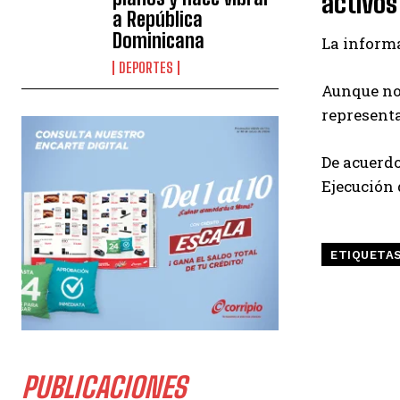
activos
a República
Dominicana
La informa
DEPORTES
Aunque no 
representa
De acuerdo
Ejecución 
ETIQUETA
PUBLICACIONES