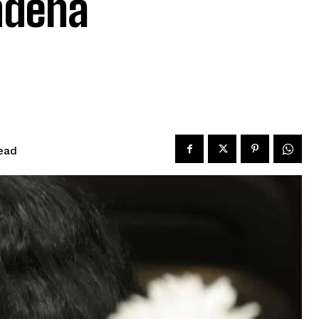
ondena
ead