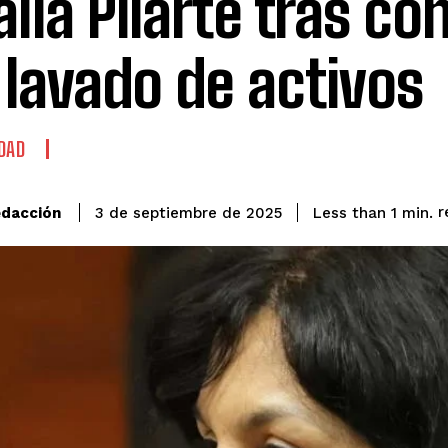
lia Pilarte tras c
 lavado de activos
DAD
r
dacción
Less than 1
min.
3 de septiembre de 2025