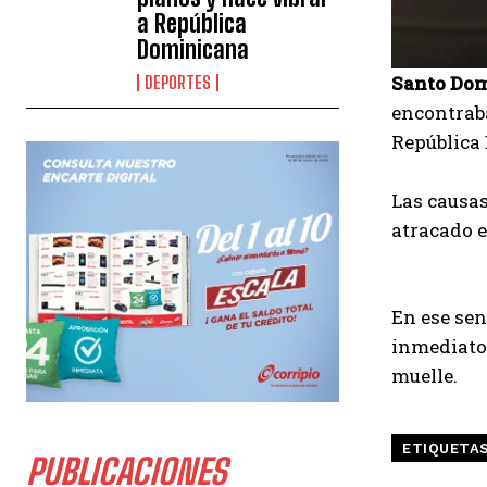
a República
Dominicana
Santo Do
DEPORTES
encontraba
República
⠀
Las causas
atracado 
⠀
En ese sen
inmediato 
muelle.
ETIQUETA
PUBLICACIONES