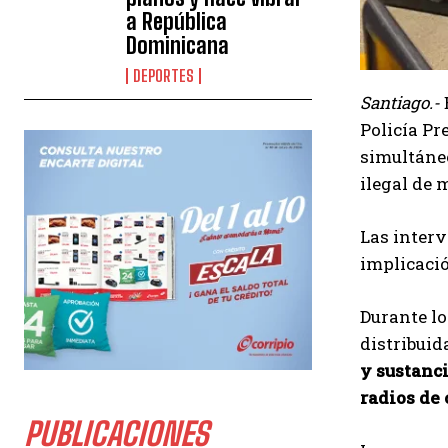
a República
Dominicana
DEPORTES
Santiago.-
Policía Pr
simultáneo
ilegal de
Las interv
implicació
Durante l
distribuid
y sustanc
radios de
PUBLICACIONES