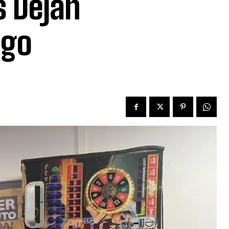
s Dejan
ago