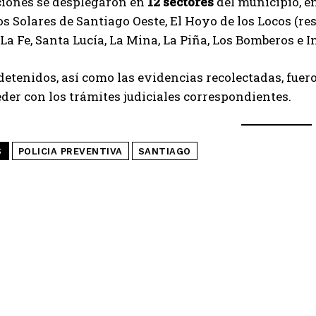
ciones se desplegaron en
12 sectores
del municipio, e
os Solares de Santiago Oeste, El Hoyo de los Locos (r
a Fe, Santa Lucía, La Mina, La Piña, Los Bomberos e I
detenidos, así como las evidencias recolectadas, fuer
der con los trámites judiciales correspondientes.
S
POLICIA PREVENTIVA
SANTIAGO