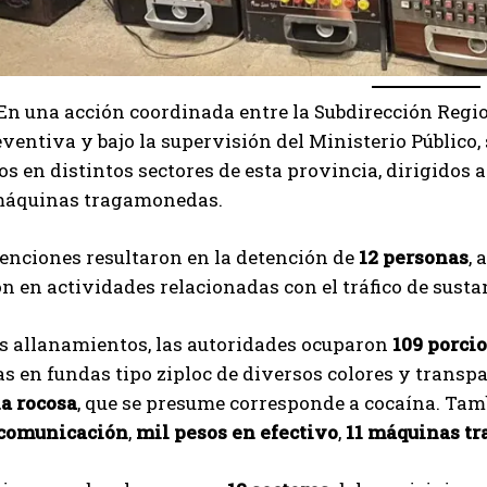
En una acción coordinada entre la Subdirección Region
eventiva y bajo la supervisión del Ministerio Público,
s en distintos sectores de esta provincia, dirigidos 
 máquinas tragamonedas.
enciones resultaron en la detención de
12 personas
,
n en actividades relacionadas con el tráfico de susta
os allanamientos, las autoridades ocuparon
109 porci
as en fundas tipo ziploc de diversos colores y transp
ia rocosa
, que se presume corresponde a cocaína. Ta
 comunicación
,
mil pesos en efectivo
,
11 máquinas t