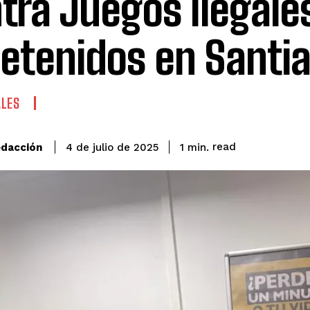
tra Juegos Ilegale
Detenidos en Santi
ALES
read
dacción
1
min.
4 de julio de 2025