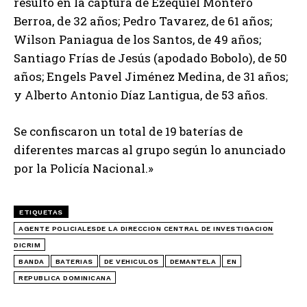
resultó en la captura de Ezequiel Montero
Berroa, de 32 años; Pedro Tavarez, de 61 años;
Wilson Paniagua de los Santos, de 49 años;
Santiago Frías de Jesús (apodado Bobolo), de 50
años; Engels Pavel Jiménez Medina, de 31 años;
y Alberto Antonio Díaz Lantigua, de 53 años.
Se confiscaron un total de 19 baterías de
diferentes marcas al grupo según lo anunciado
por la Policía Nacional.»
ETIQUETAS
AGENTE POLICIALESDE LA DIRECCION CENTRAL DE INVESTIGACION
DICRIM
BANDA
BATERIAS
DE VEHICULOS
DEMANTELA
EN
REPUBLICA DOMINICANA