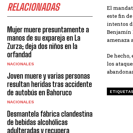
RELACIONADAS
El mandata
este fin d
intentos d
Mujer muere presuntamente a
Benjamín N
manos de su expareja en La
amenaza al
Zurza; deja dos niños en la
orfandad
De hecho, 
los ataque
NACIONALES
abandonar 
Joven muere y varias personas
resultan heridas tras accidente
de autobús en Bahoruco
ETIQUETA
NACIONALES
Desmantela fábrica clandestina
de bebidas alcohólicas
adulteradas y recupera