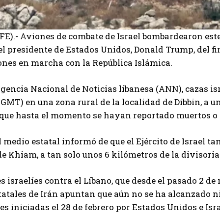
EFE).- Aviones de combate de Israel bombardearon este
l presidente de Estados Unidos, Donald Trump, del fin
nes en marcha con la República Islámica.
gencia Nacional de Noticias libanesa (ANN), cazas isr
0 GMT) en una zona rural de la localidad de Dibbin, a u
n que hasta el momento se hayan reportado muertos o 
 medio estatal informó de que el Ejército de Israel t
de Khiam, a tan solo unos 6 kilómetros de la divisori
s israelíes contra el Líbano, que desde el pasado 2 
atales de Irán apuntan que aún no se ha alcanzado nin
es iniciadas el 28 de febrero por Estados Unidos e Isra