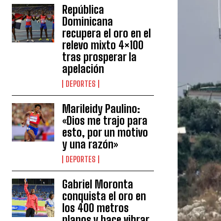
República
Dominicana
recupera el oro en el
relevo mixto 4×100
tras prosperar la
apelación
DEPORTES
Marileidy Paulino:
«Dios me trajo para
esto, por un motivo
y una razón»
DEPORTES
Gabriel Moronta
conquista el oro en
los 400 metros
planos y hace vibrar