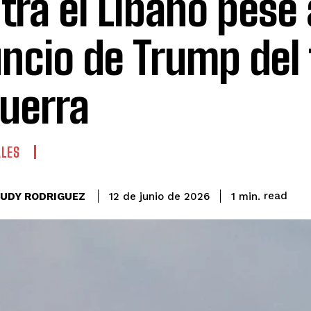
tra el Líbano pese 
ncio de Trump del 
guerra
ALES
read
EUDY RODRIGUEZ
1
min.
12 de junio de 2026