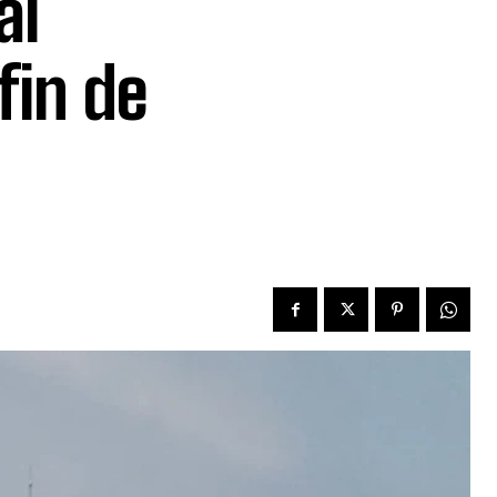
al
fin de