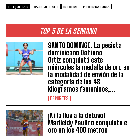
ETIQUETAS
CASO JET SET
INFORME
PROCURADURIA
TOP 5 DE LA SEMANA
SANTO DOMINGO. La pesista
dominicana Dahiana
Ortiz conquistó este
miércoles la medalla de oro en
la modalidad de envión de la
categoría de los 48
kilogramos femeninos,...
DEPORTES
¡Ni la lluvia la detuvo!
Marileidy Paulino conquista el
oro en los 400 metros