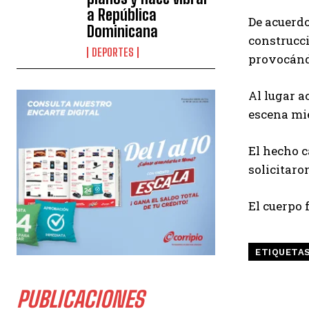
a República
De acuerdo
Dominicana
construcci
DEPORTES
provocánd
Al lugar a
escena mie
El hecho c
solicitaro
El cuerpo 
ETIQUETA
PUBLICACIONES