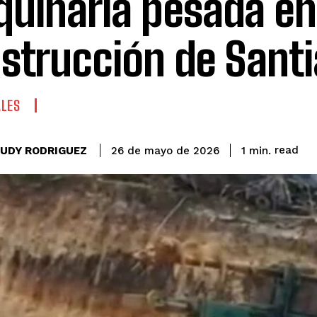
uinaria pesada en
strucción de Sant
ALES
read
EUDY RODRIGUEZ
1
min.
26 de mayo de 2026