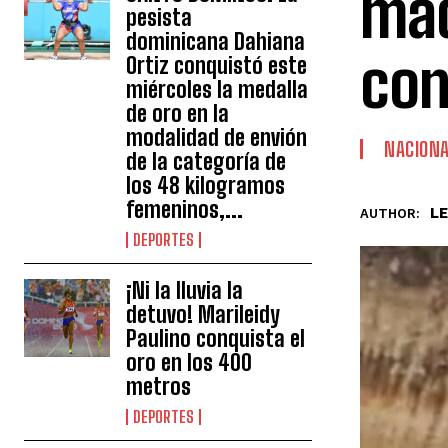
maq
pesista
dominicana Dahiana
con
Ortiz conquistó este
miércoles la medalla
de oro en la
modalidad de envión
NACION
de la categoría de
los 48 kilogramos
femeninos,...
L
AUTHOR:
DEPORTES
¡Ni la lluvia la
detuvo! Marileidy
Paulino conquista el
oro en los 400
metros
DEPORTES