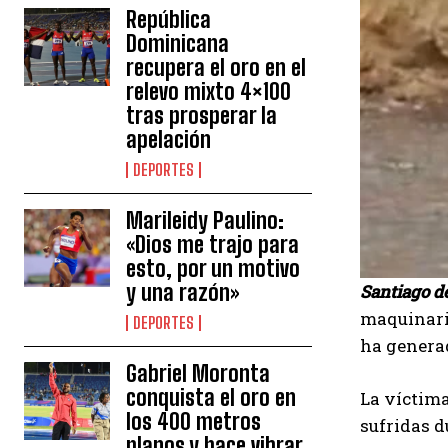
República
Dominicana
recupera el oro en el
relevo mixto 4×100
tras prosperar la
apelación
DEPORTES
Marileidy Paulino:
«Dios me trajo para
esto, por un motivo
y una razón»
Santiago de
maquinaria
DEPORTES
ha generad
Gabriel Moronta
conquista el oro en
La víctima
los 400 metros
sufridas d
planos y hace vibrar