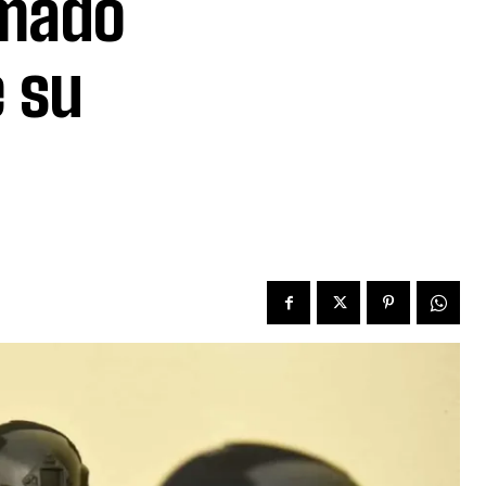
amado
 su