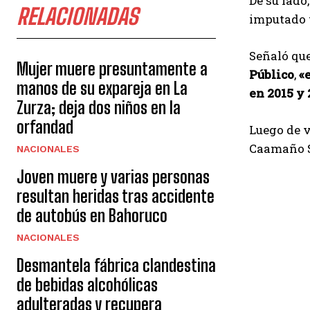
De su lado
RELACIONADAS
imputado t
Señaló que
Mujer muere presuntamente a
Público
,
«
manos de su expareja en La
en 2015 y 
Zurza; deja dos niños en la
orfandad
Luego de v
Caamaño S
NACIONALES
Joven muere y varias personas
resultan heridas tras accidente
de autobús en Bahoruco
NACIONALES
Desmantela fábrica clandestina
de bebidas alcohólicas
adulteradas y recupera