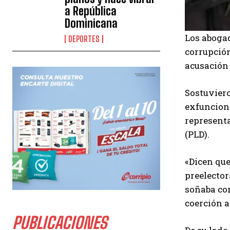
a República
Dominicana
Los abogad
DEPORTES
corrupción
acusación 
Sostuviero
exfunciona
representa
(PLD).
«Dicen que
preelector
soñaba con
coerción a
PUBLICACIONES