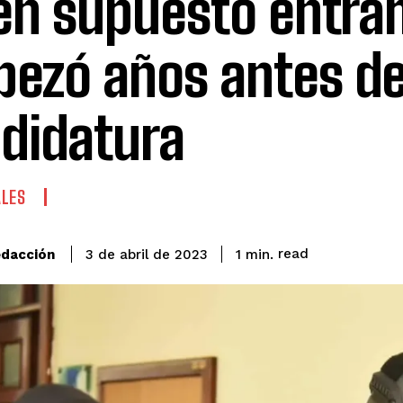
en supuesto entr
ezó años antes de
didatura
ALES
read
dacción
1
min.
3 de abril de 2023