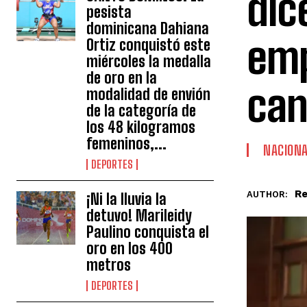
dic
pesista
dominicana Dahiana
emp
Ortiz conquistó este
miércoles la medalla
de oro en la
can
modalidad de envión
de la categoría de
los 48 kilogramos
femeninos,...
NACION
DEPORTES
Re
AUTHOR:
¡Ni la lluvia la
detuvo! Marileidy
Paulino conquista el
oro en los 400
metros
DEPORTES