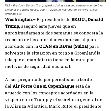
FILE - President Donald Trump speaks during a signing ceremony in the Oval
Office of the White House, Dec. 11, 2025, in Washington. (AP Photo/Alex
Brandon, File)
Washington.
– El presidente de
EE.UU., Donald
Trump,
aseguró este jueves que en
aproximadamente dos semanas se conocerá la
reacción de las autoridades danesas al plan
acordado con la
OTAN en Davos (Suiza)
para
solventar la situación en torno a Groenlandia,
isla que el mandatario tiene en la mira por
motivos de seguridad nacional.
Al ser preguntado por periodistas a bordo
del
Air Force One si Copenhague
está de
acuerdo con los conceptos acordados en la
víspera entre Trump y el secretario general de
la Alianza Atlántica, Mark Rutte, el presidente