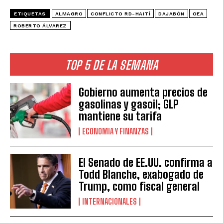
ETIQUETAS
ALMAGRO
CONFLICTO RD-HAITÍ
DAJABÓN
OEA
ROBERTO ÁLVAREZ
TOP 5 DE LA SEMANA
Gobierno aumenta precios de
gasolinas y gasoil; GLP
mantiene su tarifa
ECONOMIA Y FINANZAS
El Senado de EE.UU. confirma a
Todd Blanche, exabogado de
Trump, como fiscal general
INTERNACIONALES