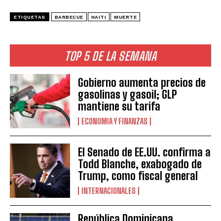
ETIQUETAS
BARBECUE
HAITI
MUERTE
TOP 5 DE LA SEMANA
Gobierno aumenta precios de
gasolinas y gasoil; GLP
mantiene su tarifa
ECONOMIA Y FINANZAS
El Senado de EE.UU. confirma a
Todd Blanche, exabogado de
Trump, como fiscal general
INTERNACIONALES
República Dominicana