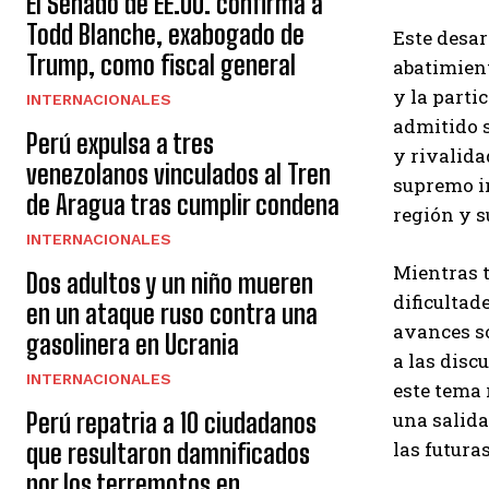
El Senado de EE.UU. confirma a
Todd Blanche, exabogado de
Este desa
Trump, como fiscal general
abatimient
y la parti
INTERNACIONALES
admitido s
Perú expulsa a tres
y rivalida
venezolanos vinculados al Tren
supremo ir
de Aragua tras cumplir condena
región y s
INTERNACIONALES
Mientras t
Dos adultos y un niño mueren
dificultad
en un ataque ruso contra una
avances so
gasolinera en Ucrania
a las disc
INTERNACIONALES
este tema 
Perú repatria a 10 ciudadanos
una salida
las futura
que resultaron damnificados
por los terremotos en