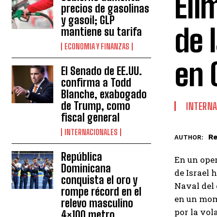
Eli
precios de gasolinas
y gasoil; GLP
de 
mantiene su tarifa
ECONOMIA Y FINANZAS
en 
El Senado de EE.UU.
confirma a Todd
Blanche, exabogado
de Trump, como
INTERNA
fiscal general
INTERNACIONALES
Re
AUTHOR:
República
En un oper
Dominicana
de Israel
conquista el oro y
Naval del 
rompe récord en el
en un mome
relevo masculino
por la vol
4×100 metro