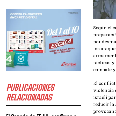
Según el c
preparació
por desman
los ataque
armamento 
tácticas y
combate y
El conflic
PUBLICACIONES
violencia 
RELACIONADAS
israelí pa
reducir la
provocando