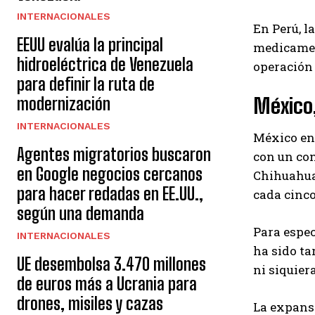
INTERNACIONALES
En Perú, l
EEUU evalúa la principal
medicament
hidroeléctrica de Venezuela
operación 
para definir la ruta de
México,
modernización
INTERNACIONALES
México enf
Agentes migratorios buscaron
con un con
en Google negocios cercanos
Chihuahua.
para hacer redadas en EE.UU.,
cada cinco
según una demanda
Para espec
INTERNACIONALES
ha sido t
UE desembolsa 3.470 millones
ni siquier
de euros más a Ucrania para
drones, misiles y cazas
La expansi