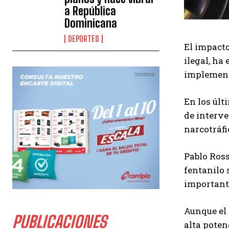
a República
Dominicana
DEPORTES
El impacto
ilegal, ha
implement
En los últ
de interve
narcotráfi
Pablo Ross
fentanilo 
importante
Aunque el 
PUBLICACIONES
alta poten