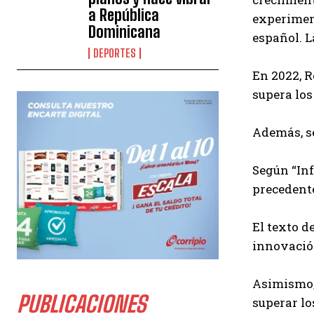
a República
experiment
Dominicana
español. L
DEPORTES
En 2022, R
supera los
Además, se
Según “In
precedente
El texto d
innovació
Asimismo, 
PUBLICACIONES
superar lo