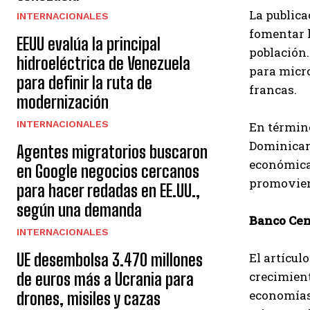
La public
INTERNACIONALES
fomentar l
EEUU evalúa la principal
población.
hidroeléctrica de Venezuela
para micro
para definir la ruta de
francas.
modernización
INTERNACIONALES
En término
Dominicana
Agentes migratorios buscaron
económica 
en Google negocios cercanos
promoviend
para hacer redadas en EE.UU.,
según una demanda
Banco Cen
INTERNACIONALES
El artícul
UE desembolsa 3.470 millones
crecimient
de euros más a Ucrania para
economías 
drones, misiles y cazas