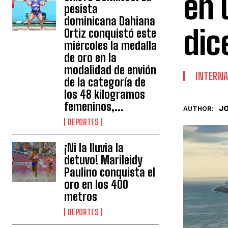
en 
pesista
dominicana Dahiana
dic
Ortiz conquistó este
miércoles la medalla
de oro en la
modalidad de envión
INTERNA
de la categoría de
los 48 kilogramos
femeninos,...
J
AUTHOR:
DEPORTES
¡Ni la lluvia la
detuvo! Marileidy
Paulino conquista el
oro en los 400
metros
DEPORTES