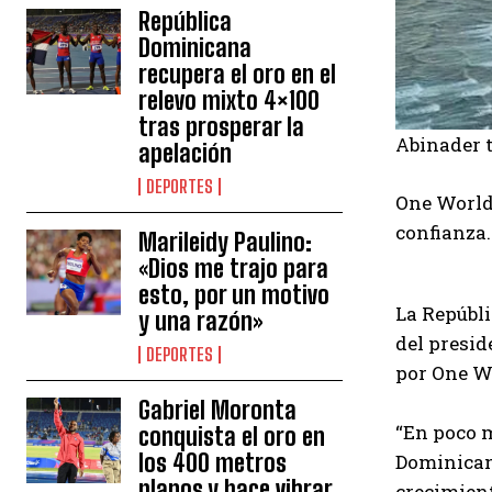
República
Dominicana
recupera el oro en el
relevo mixto 4×100
tras prosperar la
Abinader t
apelación
DEPORTES
One World 
confianza.
Marileidy Paulino:
«Dios me trajo para
esto, por un motivo
La Repúbli
y una razón»
del presid
DEPORTES
por One W
Gabriel Moronta
“En poco m
conquista el oro en
los 400 metros
Dominican
planos y hace vibrar
crecimient