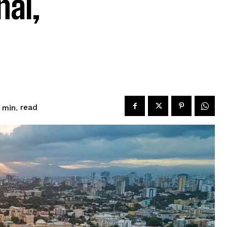
nal,
read
min.