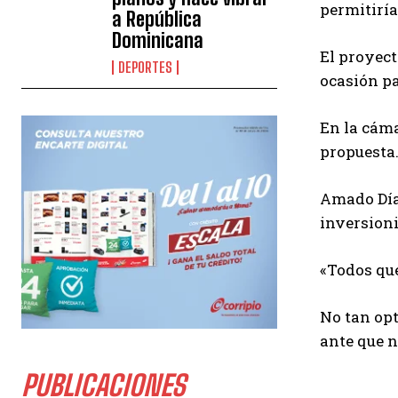
permitiría
a República
Dominicana
El proyect
DEPORTES
ocasión pa
En la cáma
propuesta
Amado Díaz
inversioni
«Todos que
No tan opt
ante que n
PUBLICACIONES