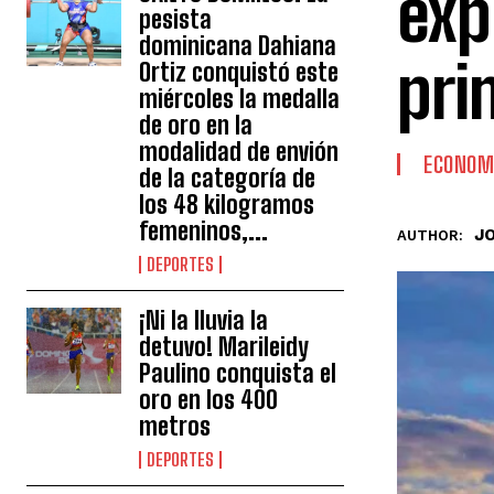
exp
pesista
dominicana Dahiana
pri
Ortiz conquistó este
miércoles la medalla
de oro en la
modalidad de envión
ECONOM
de la categoría de
los 48 kilogramos
femeninos,...
J
AUTHOR:
DEPORTES
¡Ni la lluvia la
detuvo! Marileidy
Paulino conquista el
oro en los 400
metros
DEPORTES