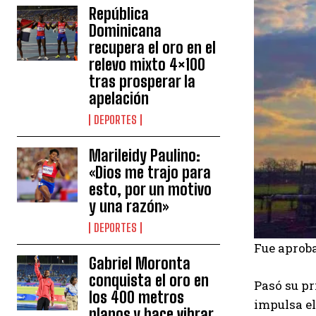
República
Dominicana
recupera el oro en el
relevo mixto 4×100
tras prosperar la
apelación
DEPORTES
Marileidy Paulino:
«Dios me trajo para
esto, por un motivo
y una razón»
DEPORTES
Fue aproba
Gabriel Moronta
conquista el oro en
Pasó su pr
los 400 metros
impulsa el
planos y hace vibrar