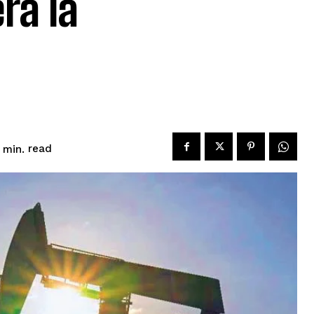
ra la
read
min.