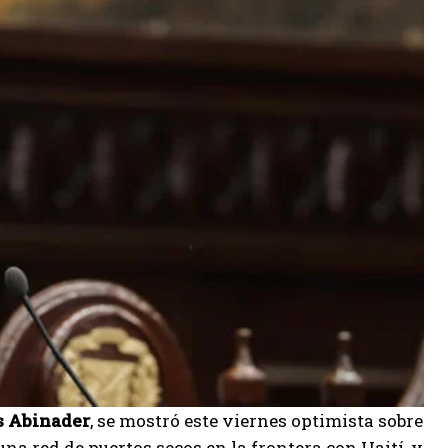
s Abinader
, se mostró este viernes optimista sobre
una red de puertos secos en la frontera con Haití, y