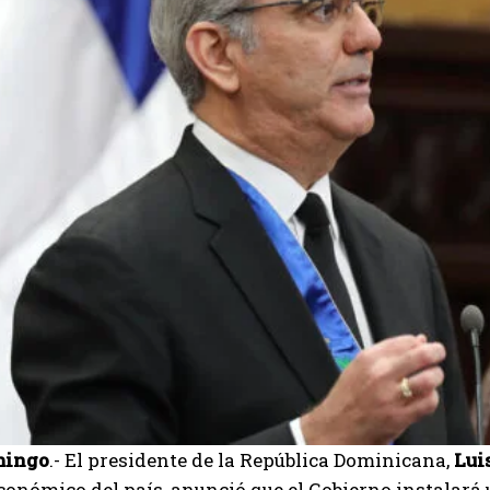
mingo
.- El presidente de la República Dominicana,
Lui
económico del país, anunció que el Gobierno instalará 