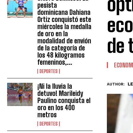
opt
pesista
dominicana Dahiana
eco
Ortiz conquistó este
miércoles la medalla
de oro en la
de 
modalidad de envión
de la categoría de
los 48 kilogramos
femeninos,...
ECONOM
DEPORTES
L
AUTHOR:
¡Ni la lluvia la
detuvo! Marileidy
Paulino conquista el
oro en los 400
metros
DEPORTES