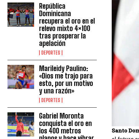
República
Dominicana
recupera el oro en el
relevo mixto 4×100
tras prosperar la
apelación
DEPORTES
Marileidy Paulino:
«Dios me trajo para
esto, por un motivo
y una razón»
DEPORTES
Gabriel Moronta
conquista el oro en
los 400 metros
Santo Do
planos y hace vibrar
el futuro 