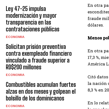
En otra pa
Ley 47-25 impulsa
escondites
modernización y mayor
fraude mil
transparencia en las
dólares.
contrataciones públicas
ECONOMIA
Menos po
Solicitan prisión preventiva
En otra pa
contra exempleado financiero
17,3 %, mi
vinculado a fraude superior a
América La
RD$200 millones
ECONOMIA
Citó datos
la nación 
Combustibles acumulan fuertes
8,3 % en 2
alzas en dos meses y golpean el
bolsillo de los dominicanos
En lo relat
ECONOMIA