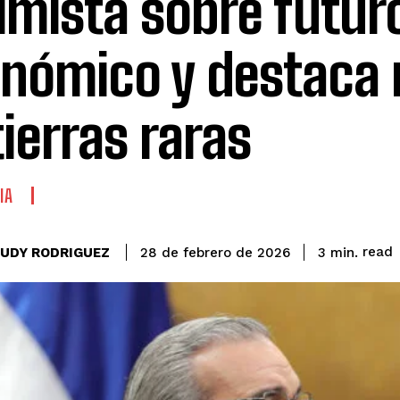
imista sobre futur
nómico y destaca 
tierras raras
IA
read
EUDY RODRIGUEZ
3
min.
28 de febrero de 2026