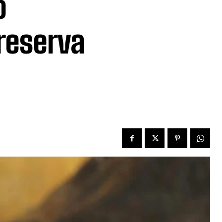
o
reserva