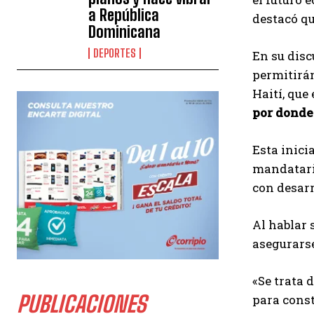
a República
destacó qu
Dominicana
DEPORTES
En su disc
permitir
Haití, que
por donde
Esta inici
mandatario
con desarr
Al hablar 
asegurarse
«Se trata 
PUBLICACIONES
para const