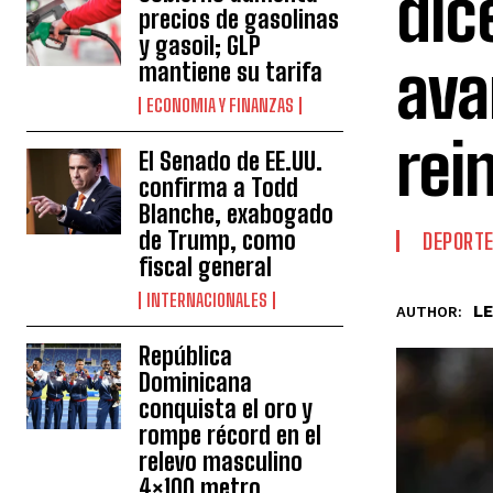
dic
precios de gasolinas
y gasoil; GLP
ava
mantiene su tarifa
ECONOMIA Y FINANZAS
rei
El Senado de EE.UU.
confirma a Todd
Blanche, exabogado
de Trump, como
DEPORT
fiscal general
INTERNACIONALES
L
AUTHOR:
República
Dominicana
conquista el oro y
rompe récord en el
relevo masculino
4×100 metro