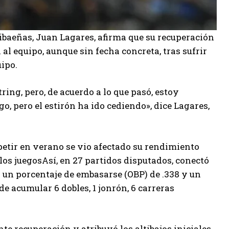
Cibaeñas, Juan Lagares, afirma que su recuperación
l equipo, aunque sin fecha concreta, tras sufrir
uipo.
ng, pero, de acuerdo a lo que pasó, estoy
, pero el estirón ha ido cediendo», dice Lagares,
petir en verano se vio afectado su rendimiento
os juegosAsí, en 27 partidos disputados, conectó
n un porcentaje de embasarse (OBP) de .338 y un
e acumular 6 dobles, 1 jonrón, 6 carreras
nte recuperación y atribuyó los altibajos iniciales