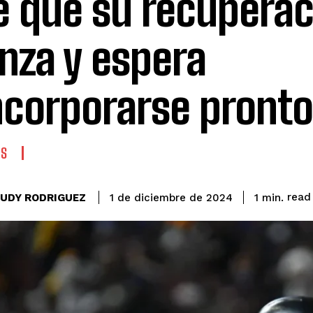
e que su recuperac
nza y espera
ncorporarse pronto
ES
read
EUDY RODRIGUEZ
1
min.
1 de diciembre de 2024