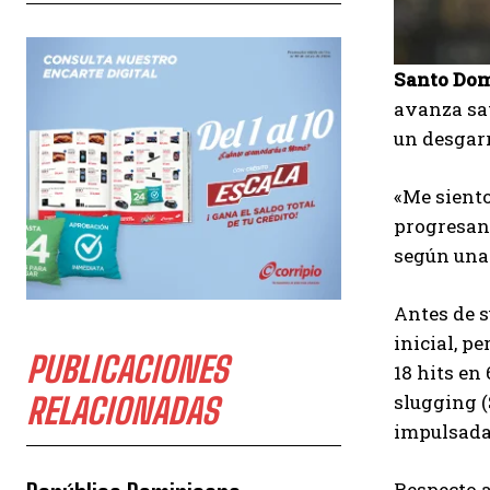
Santo Dom
avanza sat
un desgarr
«Me siento
progresand
según una 
Antes de s
inicial, p
PUBLICACIONES
18 hits en
slugging (
RELACIONADAS
impulsadas
Respecto a