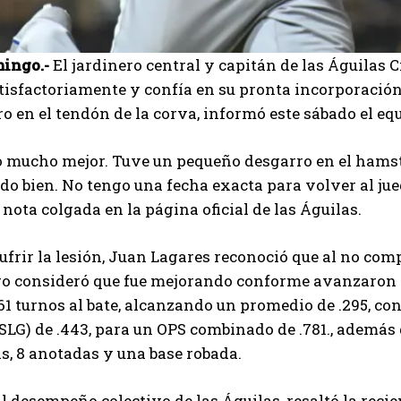
ingo.-
El jardinero central y capitán de las Águilas 
isfactoriamente y confía en su pronta incorporación a
o en el tendón de la corva, informó este sábado el eq
 mucho mejor. Tuve un pequeño desgarro en el hamstri
o bien. No tengo una fecha exacta para volver al juego
nota colgada en la página oficial de las Águilas.
ufrir la lesión, Juan Lagares reconoció que al no com
ero consideró que fue mejorando conforme avanzaron l
 61 turnos al bate, alcanzando un promedio de .295, co
SLG) de .443, para un OPS combinado de .781., además d
, 8 anotadas y una base robada.
l desempeño colectivo de las Águilas, resaltó la recie