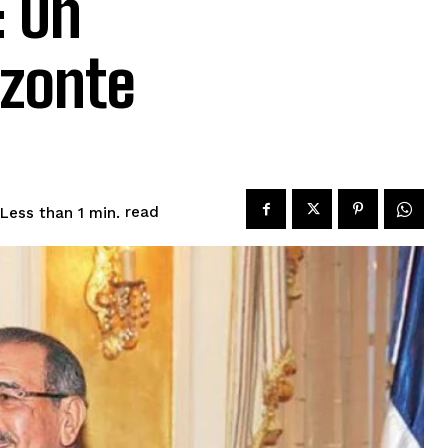
: Un
izonte
read
Less than 1
min.