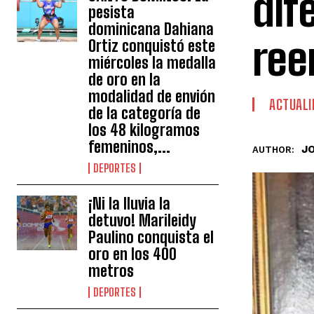
dif
pesista
dominicana Dahiana
ree
Ortiz conquistó este
miércoles la medalla
de oro en la
modalidad de envión
ACTUALI
de la categoría de
los 48 kilogramos
femeninos,...
J
AUTHOR:
DEPORTES
¡Ni la lluvia la
detuvo! Marileidy
Paulino conquista el
oro en los 400
metros
DEPORTES