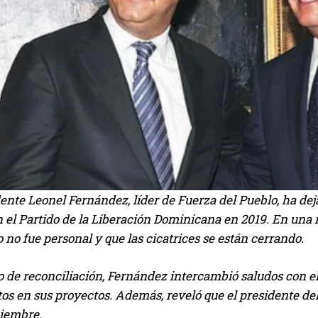
ente Leonel Fernández, líder de Fuerza del Pueblo, ha deja
n el Partido de la Liberación Dominicana en 2019. En una
 no fue personal y que las cicatrices se están cerrando.
 de reconciliación, Fernández intercambió saludos con el
tos en sus proyectos. Además, reveló que el presidente de
ciembre.