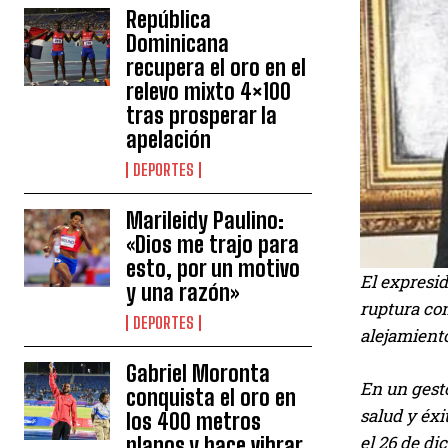
República
Dominicana
recupera el oro en el
relevo mixto 4×100
tras prosperar la
apelación
DEPORTES
Marileidy Paulino:
«Dios me trajo para
esto, por un motivo
El expresid
y una razón»
ruptura co
DEPORTES
alejamiento
Gabriel Moronta
En un gesto
conquista el oro en
salud y éxi
los 400 metros
el 26 de di
planos y hace vibrar