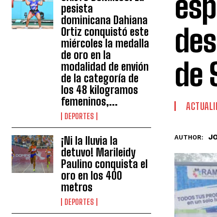
esp
pesista
dominicana Dahiana
des
Ortiz conquistó este
miércoles la medalla
de oro en la
de 
modalidad de envión
de la categoría de
los 48 kilogramos
femeninos,...
ACTUALI
DEPORTES
J
AUTHOR:
¡Ni la lluvia la
detuvo! Marileidy
Paulino conquista el
oro en los 400
metros
DEPORTES