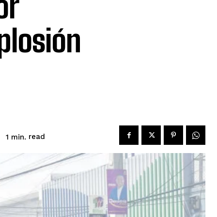
or
plosión
read
1
min.