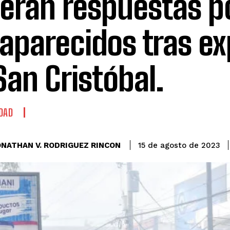
eran respuestas p
aparecidos tras ex
San Cristóbal.
DAD
ONATHAN V. RODRIGUEZ RINCON
15 de agosto de 2023