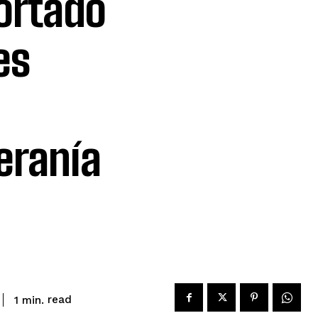
ortado
es
eranía
read
1
min.