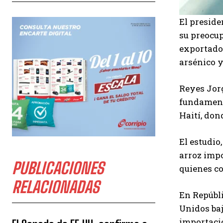
El preside
su preocup
exportado 
arsénico y
Reyes Jorg
fundamenta
Haití, don
El estudio
arroz impo
PUBLICACIONES
quienes c
RELACIONADAS
En Repúbli
Unidos baj
importaci