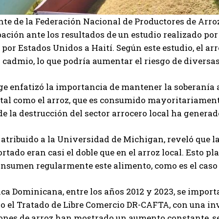
nte de la Federación Nacional de Productores de Arro
ación ante los resultados de un estudio realizado por
por Estados Unidos a Haití. Según este estudio, el a
 cadmio, lo que podría aumentar el riesgo de diversa
e enfatizó la importancia de mantener la soberanía 
l como el arroz, que es consumido mayoritariamente
de la destrucción del sector arrocero local ha gener
, atribuido a la Universidad de Michigan, reveló que 
rtado eran casi el doble que en el arroz local. Esto pl
onsumen regularmente este alimento, como es el caso
ca Dominicana, entre los años 2012 y 2023, se impor
o el Tratado de Libre Comercio DR-CAFTA, con una in
ones de arroz han mostrado un aumento constante, se