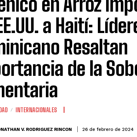
énico en Arroz Imp
EE.UU. a Haití: Líder
inicano Resaltan
ortancia de la Sob
mentaria
DAD
INTERNACIONALES
ONATHAN V. RODRIGUEZ RINCON
26 de febrero de 2024