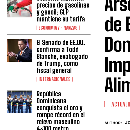
Ars
precios de gasolinas
y gasoil; GLP
de 
mantiene su tarifa
ECONOMIA Y FINANZAS
Dom
El Senado de EE.UU.
confirma a Todd
Blanche, exabogado
Imp
de Trump, como
fiscal general
Ali
INTERNACIONALES
República
Dominicana
ACTUALI
conquista el oro y
rompe récord en el
relevo masculino
J
AUTHOR:
4×100 metro